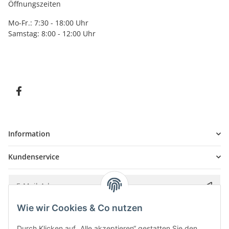
Öffnungszeiten
Mo-Fr.: 7:30 - 18:00 Uhr
Samstag: 8:00 - 12:00 Uhr
Information
Kundenservice
Wie wir Cookies & Co nutzen
Bitte senden Sie mir entsprechend Ihrer
Datenschutzerklärung
regelmäßig und
jederzeit widerruflich Informationen zu Ihrem Produktsortiment per E-Mail zu.
Durch Klicken auf „Alle akzeptieren“ gestatten Sie den