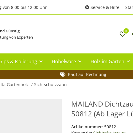
g von 8:00 bis 12:00 Uhr
Service & Hilfe
Star
und Günstig
0
tung von Experten
Gips & Isolierung
Hobelware
Holz im Garten
Kauf auf Rechnung
lta Gartenholz
Sichtschutzzaun
MAILAND Dichtzaun,
50812 (Ab Lager Lü
Artikelnummer:
50812
Kategorie:
Sichtschutzzaun