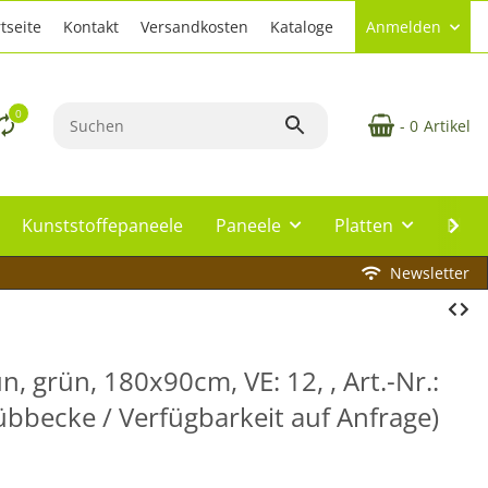
tseite
Kontakt
Versandkosten
Kataloge
Anmelden
0
- 0
Artikel
Kunststoffepaneele
Paneele
Platten
Plat
Newsletter
 grün, 180x90cm, VE: 12, , Art.-Nr.:
bbecke / Verfügbarkeit auf Anfrage)