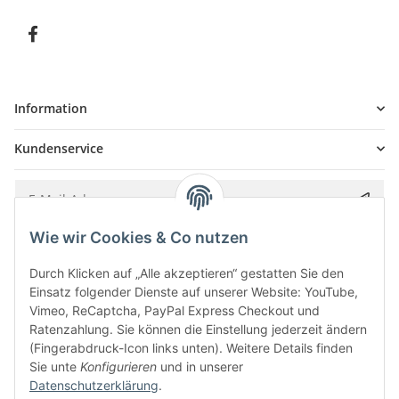
Information
Kundenservice
Wie wir Cookies & Co nutzen
Bitte senden Sie mir entsprechend Ihrer
Datenschutzerklärung
regelmäßig und
jederzeit widerruflich Informationen zu Ihrem Produktsortiment per E-Mail zu.
Durch Klicken auf „Alle akzeptieren“ gestatten Sie den
Einsatz folgender Dienste auf unserer Website: YouTube,
Vimeo, ReCaptcha, PayPal Express Checkout und
Ratenzahlung. Sie können die Einstellung jederzeit ändern
(Fingerabdruck-Icon links unten). Weitere Details finden
Sie unte
Konfigurieren
und in unserer
Datenschutzerklärung
.