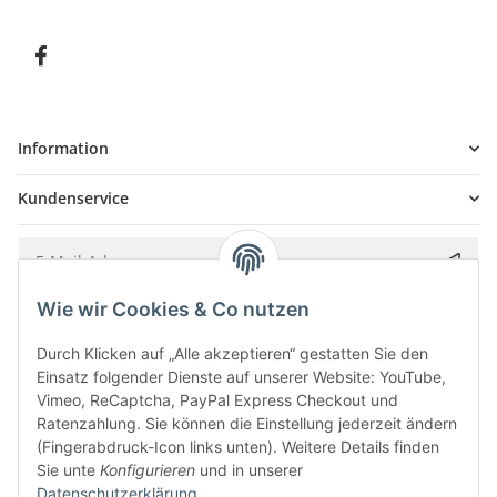
Information
Kundenservice
Wie wir Cookies & Co nutzen
Bitte senden Sie mir entsprechend Ihrer
Datenschutzerklärung
regelmäßig und
jederzeit widerruflich Informationen zu Ihrem Produktsortiment per E-Mail zu.
Durch Klicken auf „Alle akzeptieren“ gestatten Sie den
Einsatz folgender Dienste auf unserer Website: YouTube,
Vimeo, ReCaptcha, PayPal Express Checkout und
Ratenzahlung. Sie können die Einstellung jederzeit ändern
(Fingerabdruck-Icon links unten). Weitere Details finden
Sie unte
Konfigurieren
und in unserer
Datenschutzerklärung
.