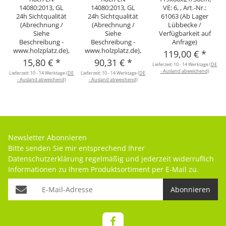
14080:2013, GL
14080:2013, GL
VE: 6, , Art.-Nr.:
24h Sichtqualität
24h Sichtqualität
61063 (Ab Lager
(Abrechnung /
(Abrechnung /
Lübbecke /
Siehe
Siehe
Verfügbarkeit auf
Beschreibung -
Beschreibung -
Anfrage)
www.holzplatz.de),
www.holzplatz.de),
119,00 €
*
15,80 €
*
90,31 €
*
Lieferzeit:
10 - 14 Werktage
(DE
- Ausland abweichend)
Lieferzeit:
10 - 14 Werktage
(DE
Lieferzeit:
10 - 14 Werktage
(DE
- Ausland abweichend)
- Ausland abweichend)
Newsletter Abonnieren
Bitte senden Sie mir entsprechend Ihrer
Datenschutzerklärung
regelmäßig und jederzeit widerruflich
Informationen zu Ihrem Produktsortiment per E-Mail zu.
Abonnieren