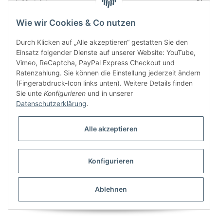
Wie wir Cookies & Co nutzen
Bitte senden Sie mir entsprechend Ihrer
Datenschutzerklärung
regelmäßig und
jederzeit widerruflich Informationen zu Ihrem Produktsortiment per E-Mail zu.
Durch Klicken auf „Alle akzeptieren“ gestatten Sie den
Einsatz folgender Dienste auf unserer Website: YouTube,
Vimeo, ReCaptcha, PayPal Express Checkout und
Ratenzahlung. Sie können die Einstellung jederzeit ändern
(Fingerabdruck-Icon links unten). Weitere Details finden
Sie unte
Konfigurieren
und in unserer
Datenschutzerklärung
.
Alle akzeptieren
* Alle Preise inkl. gesetzlicher USt., zzgl.
Versand
Konfigurieren
Besucherzähler: 5853424
Alle Preise inkl. MwSt.
Umsetzung
Vlarom E-Commerce Agentur
| Powered by
JTL-Shop
|
CLEARIX JTL-Shop Template
Ablehnen