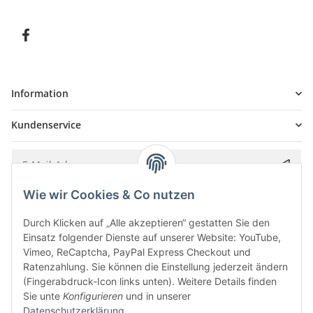
Information
Kundenservice
Wie wir Cookies & Co nutzen
Bitte senden Sie mir entsprechend Ihrer
Datenschutzerklärung
regelmäßig und
jederzeit widerruflich Informationen zu Ihrem Produktsortiment per E-Mail zu.
Durch Klicken auf „Alle akzeptieren“ gestatten Sie den
Einsatz folgender Dienste auf unserer Website: YouTube,
Vimeo, ReCaptcha, PayPal Express Checkout und
Ratenzahlung. Sie können die Einstellung jederzeit ändern
(Fingerabdruck-Icon links unten). Weitere Details finden
Sie unte
Konfigurieren
und in unserer
Datenschutzerklärung
.