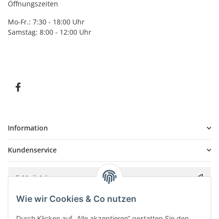
Öffnungszeiten
Mo-Fr.: 7:30 - 18:00 Uhr
Samstag: 8:00 - 12:00 Uhr
Information
Kundenservice
Wie wir Cookies & Co nutzen
Bitte senden Sie mir entsprechend Ihrer
Datenschutzerklärung
regelmäßig und
jederzeit widerruflich Informationen zu Ihrem Produktsortiment per E-Mail zu.
Durch Klicken auf „Alle akzeptieren“ gestatten Sie den