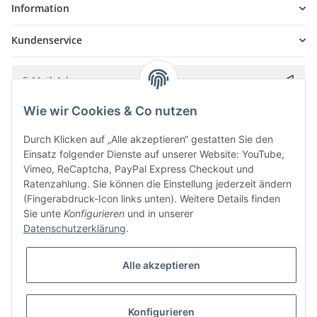
Information
Kundenservice
Wie wir Cookies & Co nutzen
Bitte senden Sie mir entsprechend Ihrer
Datenschutzerklärung
regelmäßig und
jederzeit widerruflich Informationen zu Ihrem Produktsortiment per E-Mail zu.
Durch Klicken auf „Alle akzeptieren“ gestatten Sie den
Einsatz folgender Dienste auf unserer Website: YouTube,
Vimeo, ReCaptcha, PayPal Express Checkout und
Ratenzahlung. Sie können die Einstellung jederzeit ändern
(Fingerabdruck-Icon links unten). Weitere Details finden
Sie unte
Konfigurieren
und in unserer
Datenschutzerklärung
.
Alle akzeptieren
* Alle Preise inkl. gesetzlicher USt., zzgl.
Versand
Konfigurieren
Besucherzähler: 5843030