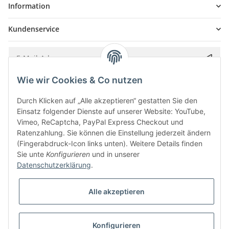
Information
Kundenservice
Wie wir Cookies & Co nutzen
Bitte senden Sie mir entsprechend Ihrer
Datenschutzerklärung
regelmäßig und
jederzeit widerruflich Informationen zu Ihrem Produktsortiment per E-Mail zu.
Durch Klicken auf „Alle akzeptieren“ gestatten Sie den
Einsatz folgender Dienste auf unserer Website: YouTube,
Vimeo, ReCaptcha, PayPal Express Checkout und
Ratenzahlung. Sie können die Einstellung jederzeit ändern
(Fingerabdruck-Icon links unten). Weitere Details finden
Sie unte
Konfigurieren
und in unserer
Datenschutzerklärung
.
Alle akzeptieren
* Alle Preise inkl. gesetzlicher USt., zzgl.
Versand
Konfigurieren
Besucherzähler: 5853134