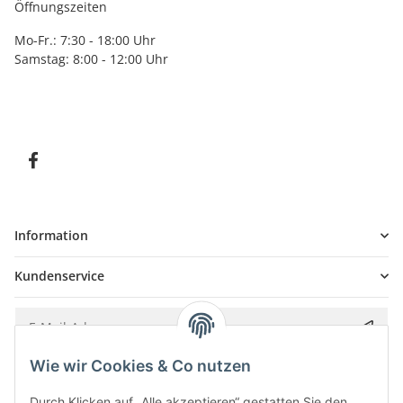
Öffnungszeiten
Mo-Fr.: 7:30 - 18:00 Uhr
Samstag: 8:00 - 12:00 Uhr
Information
Kundenservice
Wie wir Cookies & Co nutzen
Bitte senden Sie mir entsprechend Ihrer
Datenschutzerklärung
regelmäßig und
jederzeit widerruflich Informationen zu Ihrem Produktsortiment per E-Mail zu.
Durch Klicken auf „Alle akzeptieren“ gestatten Sie den