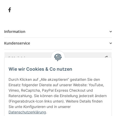
Information
Kundenservice
Wie wir Cookies & Co nutzen
Bitte senden Sie mir entsprechend Ihrer
Datenschutzerklärung
regelmäßig und
jederzeit widerruflich Informationen zu Ihrem Produktsortiment per E-Mail zu.
Durch Klicken auf „Alle akzeptieren“ gestatten Sie den
Einsatz folgender Dienste auf unserer Website: YouTube,
Vimeo, ReCaptcha, PayPal Express Checkout und
Ratenzahlung. Sie können die Einstellung jederzeit ändern
(Fingerabdruck-Icon links unten). Weitere Details finden
Sie unte
Konfigurieren
und in unserer
Datenschutzerklärung
.