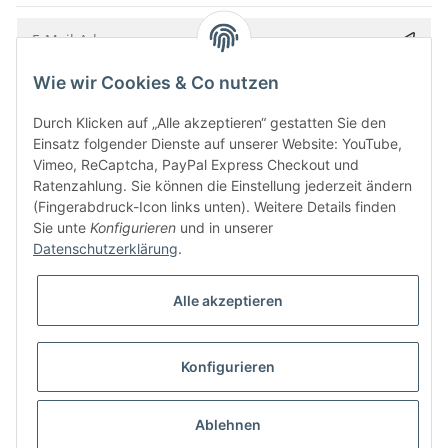
Wie wir Cookies & Co nutzen
Bitte senden Sie mir entsprechend Ihrer
Datenschutzerklärung
regelmäßig und
jederzeit widerruflich Informationen zu Ihrem Produktsortiment per E-Mail zu.
Durch Klicken auf „Alle akzeptieren“ gestatten Sie den
Einsatz folgender Dienste auf unserer Website: YouTube,
Vimeo, ReCaptcha, PayPal Express Checkout und
Ratenzahlung. Sie können die Einstellung jederzeit ändern
(Fingerabdruck-Icon links unten). Weitere Details finden
Sie unte
Konfigurieren
und in unserer
Datenschutzerklärung
.
Alle akzeptieren
* Alle Preise inkl. gesetzlicher USt., zzgl.
Versand
Konfigurieren
Besucherzähler: 5851258
Alle Preise inkl. MwSt.
Umsetzung
Vlarom E-Commerce Agentur
| Powered by
JTL-Shop
|
CLEARIX JTL-Shop Template
Ablehnen