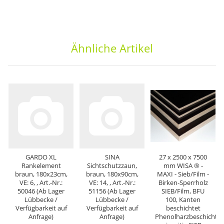
Ähnliche Artikel
GARDO XL
SINA
27 x 2500 x 7500
Rankelement
Sichtschutzzaun,
mm WISA ® -
braun, 180x23cm,
braun, 180x90cm,
MAXI - Sieb/Film -
VE: 6, , Art.-Nr.:
VE: 14, , Art.-Nr.:
Birken-Sperrholz
50046 (Ab Lager
51156 (Ab Lager
SIEB/Film, BFU
Lübbecke /
Lübbecke /
100, Kanten
Verfügbarkeit auf
Verfügbarkeit auf
beschichtet
Anfrage)
Anfrage)
Phenolharzbeschichtu