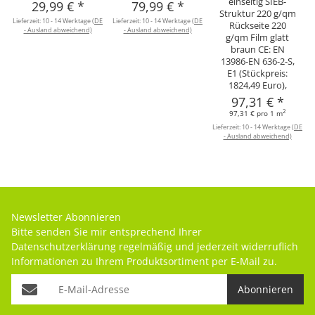
einseitig SIEB-
29,99 €
*
79,99 €
*
Struktur 220 g/qm
Lieferzeit:
10 - 14 Werktage
(DE
Lieferzeit:
10 - 14 Werktage
(DE
Rückseite 220
- Ausland abweichend)
- Ausland abweichend)
g/qm Film glatt
braun CE: EN
13986-EN 636-2-S,
E1 (Stückpreis:
1824,49 Euro),
97,31 €
*
2
97,31 € pro 1 m
Lieferzeit:
10 - 14 Werktage
(DE
- Ausland abweichend)
Newsletter Abonnieren
Bitte senden Sie mir entsprechend Ihrer
Datenschutzerklärung
regelmäßig und jederzeit widerruflich
Informationen zu Ihrem Produktsortiment per E-Mail zu.
Abonnieren