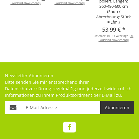
poliert, Längen:
- Ausland abweichend)
- Ausland abweichend)
360-480-600 cm
(Shop /
Abrechnung: Stück
= Lfm.)
53,99 €
*
Lieferzeit:
10 - 14 Werktage
(DE
- Ausland abweichend)
Newsletter Abonnieren
Bitte senden Sie mir entsprechend Ihrer
Datenschutzerklärung
regelmäßig und jederzeit widerruflich
Informationen zu Ihrem Produktsortiment per E-Mail zu.
Abonnieren