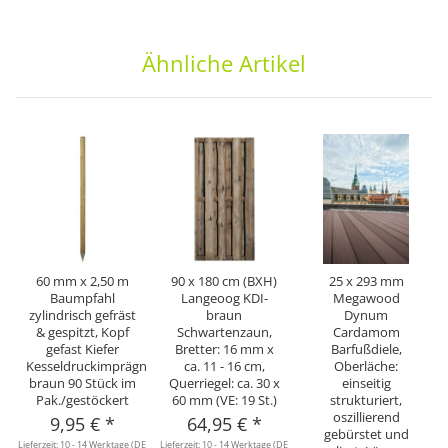
Ähnliche Artikel
60 mm x 2,50 m
90 x 180 cm (BXH)
25 x 293 mm
Baumpfahl
Langeoog KDI-
Megawood
zylindrisch gefräst
braun
Dynum
& gespitzt, Kopf
Schwartenzaun,
Cardamom
gefast Kiefer
Bretter: 16 mm x
Barfußdiele,
Kesseldruckimprägniert
ca. 11 - 16 cm,
Oberläche:
braun 90 Stück im
Querriegel: ca. 30 x
einseitig
Pak./gestöckert
60 mm (VE: 19 St.)
strukturiert,
oszillierend
9,95 €
*
64,95 €
*
gebürstet und
Lieferzeit:
10 - 14 Werktage
(DE
Lieferzeit:
10 - 14 Werktage
(DE