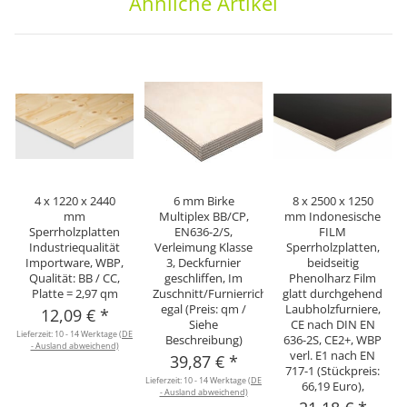
Ähnliche Artikel
4 x 1220 x 2440
6 mm Birke
8 x 2500 x 1250
mm
Multiplex BB/CP,
mm Indonesische
Sperrholzplatten
EN636-2/S,
FILM
Industriequalität
Verleimung Klasse
Sperrholzplatten,
Importware, WBP,
3, Deckfurnier
beidseitig
Qualität: BB / CC,
geschliffen, Im
Phenolharz Film
Platte = 2,97 qm
Zuschnitt/Furnierrichtung
glatt durchgehend
egal (Preis: qm /
Laubholzfurniere,
12,09 €
*
Siehe
CE nach DIN EN
Lieferzeit:
10 - 14 Werktage
(DE
Beschreibung)
636-2S, CE2+, WBP
- Ausland abweichend)
verl. E1 nach EN
39,87 €
*
717-1 (Stückpreis:
Lieferzeit:
10 - 14 Werktage
(DE
66,19 Euro),
- Ausland abweichend)