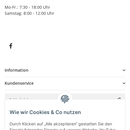
Mo-Fr.: 7:30 - 18:00 Uhr
Samstag: 8:00 - 12:00 Uhr
Information
Kundenservice
Wie wir Cookies & Co nutzen
Bitte senden Sie mir entsprechend Ihrer
Datenschutzerklärung
regelmäßig und
jederzeit widerruflich Informationen zu Ihrem Produktsortiment per E-Mail zu.
Durch Klicken auf „Alle akzeptieren“ gestatten Sie den
Einsatz folgender Dienste auf unserer Website: YouTube,