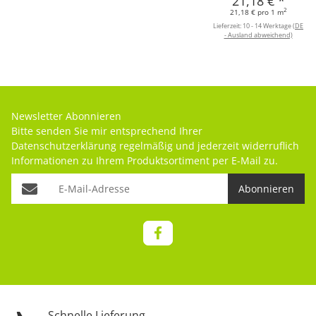
21,18 €
*
2
21,18 € pro 1 m
Lieferzeit:
10 - 14 Werktage
(DE
- Ausland abweichend)
Newsletter Abonnieren
Bitte senden Sie mir entsprechend Ihrer
Datenschutzerklärung
regelmäßig und jederzeit widerruflich
Informationen zu Ihrem Produktsortiment per E-Mail zu.
Abonnieren
Schnelle Lieferung