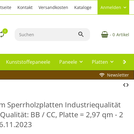
tseite
Kontakt
Versandkosten
Kataloge
Anmelden
0
- 0
Artikel
Kunststoffepaneele
Paneele
Platten
Plat
Newsletter
 Sperrholzplatten Industriequalität
ualität: BB / CC, Platte = 2,97 qm - 2
16.11.2023