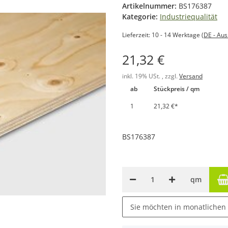
Artikelnummer:
BS176387
Kategorie:
Industriequalität
Lieferzeit:
10 - 14 Werktage
(DE - Au
21,32 €
inkl. 19% USt. , zzgl.
Versand
ab
Stückpreis / qm
1
21,32 €
*
BS176387
qm
Sie möchten in monatlichen