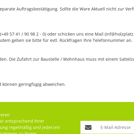
separate Auftragsbestätigung. Sollte die Ware Aktuell nicht zur Ve
+49 57 41 / 90 98 2 - 0) oder schicken uns eine Mail (inf@holzplat
udem geben sie bitte für evtl. Rückfragen Ihre Telefonnummer an.
n. Die Zufahrt zur Baustelle / Wohnhaus muss mit einem Sattelzug
nd können geringfügig abweichen.
ieren
mir entsprechend Ihrer
rung
regelmäßig und jederzeit
rmationen zu Ihrem