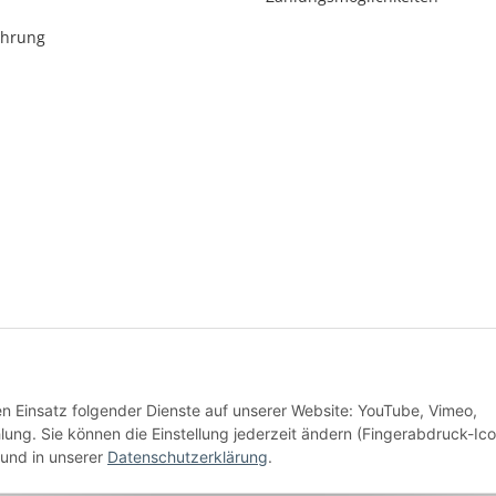
ehrung
* Alle Preise inkl. gesetzlicher USt., zzgl.
Versand
den Einsatz folgender Dienste auf unserer Website: YouTube, Vimeo,
Alle Preise inkl. MwSt.
g. Sie können die Einstellung jederzeit ändern (Fingerabdruck-Ico
und in unserer
Datenschutzerklärung
.