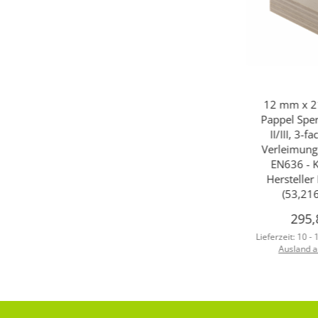
12 mm x 2
Pappel Sper
II/III, 3-f
Verleimung
EN636 - K
Herstelle
(53,21
295,
Lieferzeit:
10 -
Ausland 