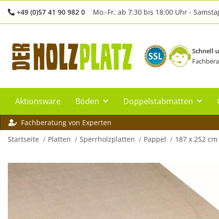
+49 (0)57 41 90 982 0
Mo.-Fr. ab 7:30 bis 18:00 Uhr - Samsta
Schnell 
Fachbera
Aktionsware
Böden
Doppelstabmatten
Fachberatung von Experten
Startseite
Platten
Sperrholzplatten
Pappel
187 x 252 cm