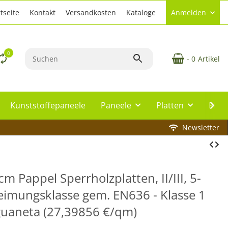
tseite
Kontakt
Versandkosten
Kataloge
Anmelden
0
- 0
Artikel
Kunststoffepaneele
Paneele
Platten
Plat
Newsletter
m Pappel Sperrholzplatten, II/III, 5-
leimungsklasse gem. EN636 - Klasse 1
nguaneta (27,39856 €/qm)