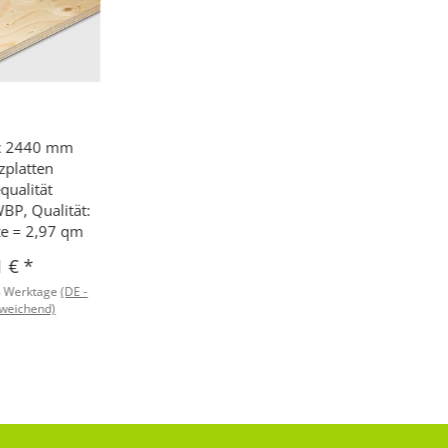
 x 2440 mm
zplatten
qualität
BP, Qualität:
te = 2,97 qm
1 €
*
4 Werktage
(DE -
weichend)