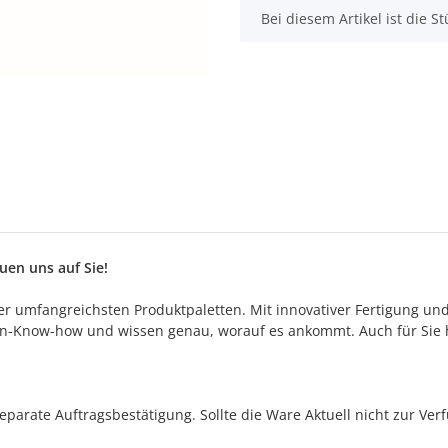
x
Bei diesem Artikel ist die Stü
en uns auf Sie!
 der umfangreichsten Produktpaletten. Mit innovativer Fertigung un
n-Know-how und wissen genau, worauf es ankommt. Auch für Sie h
separate Auftragsbestätigung. Sollte die Ware Aktuell nicht zur Ve