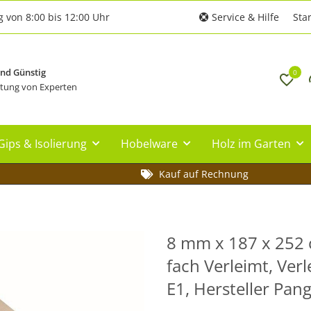
g von 8:00 bis 12:00 Uhr
Service & Hilfe
Star
und Günstig
0
tung von Experten
Gips & Isolierung
Hobelware
Holz im Garten
Kauf auf Rechnung
8 mm x 187 x 252 c
fach Verleimt, Ver
E1, Hersteller Pa