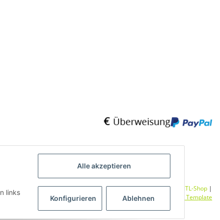
Alle akzeptieren
Umsetzung
Vlarom E-Commerce Agentur
| Powered by
JTL-Shop
|
n links
CLEARIX JTL-Shop Template
Konfigurieren
Ablehnen