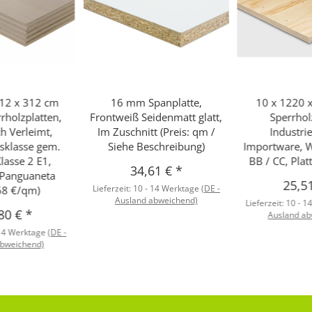
12 x 312 cm
16 mm Spanplatte,
10 x 1220
rholzplatten,
Frontweiß Seidenmatt glatt,
Sperrhol
ach Verleimt,
Im Zuschnitt (Preis: qm /
Industrie
sklasse gem.
Siehe Beschreibung)
Importware, W
lasse 2 E1,
BB / CC, Plat
34,61 €
*
r Panguaneta
25,5
Lieferzeit:
10 - 14 Werktage
(DE -
68 €/qm)
Ausland abweichend)
Lieferzeit:
10 - 1
80 €
*
Ausland ab
 14 Werktage
(DE -
abweichend)