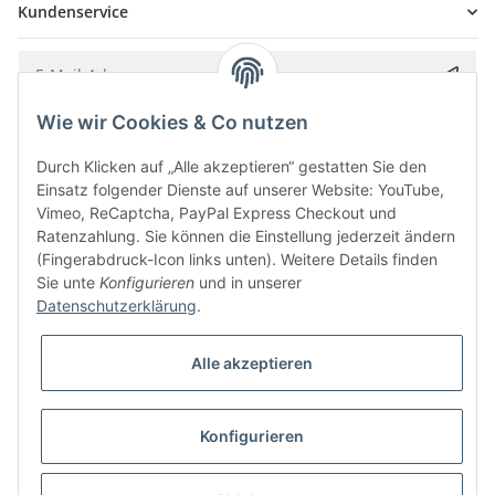
Kundenservice
Wie wir Cookies & Co nutzen
Bitte senden Sie mir entsprechend Ihrer
Datenschutzerklärung
regelmäßig und
jederzeit widerruflich Informationen zu Ihrem Produktsortiment per E-Mail zu.
Durch Klicken auf „Alle akzeptieren“ gestatten Sie den
Einsatz folgender Dienste auf unserer Website: YouTube,
Vimeo, ReCaptcha, PayPal Express Checkout und
Ratenzahlung. Sie können die Einstellung jederzeit ändern
(Fingerabdruck-Icon links unten). Weitere Details finden
Sie unte
Konfigurieren
und in unserer
Datenschutzerklärung
.
Alle akzeptieren
* Alle Preise inkl. gesetzlicher USt., zzgl.
Versand
Konfigurieren
Besucherzähler: 5845163
Alle Preise inkl. MwSt.
Umsetzung
Vlarom E-Commerce Agentur
| Powered by
JTL-Shop
|