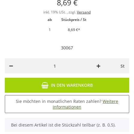
8,69 €
inkl. 19% USt. , zzgl.
Versand
ab
Stückpreis / St
1
8,69 €
*
30067
St
IN DEN WARENKORB
Sie möchten in monatlichen Raten zahlen?
Weitere
Informationen
x
Bei diesem Artikel ist die Stückzahl teilbar (z. B. 0,5).