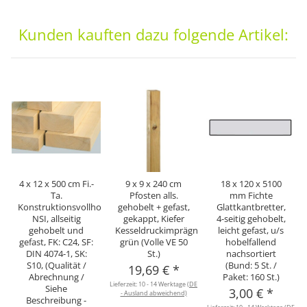
Kunden kauften dazu folgende Artikel:
4 x 12 x 500 cm Fi.-
9 x 9 x 240 cm
18 x 120 x 5100
Ta.
Pfosten alls.
mm Fichte
Konstruktionsvollholz
gehobelt + gefast,
Glattkantbretter,
NSI, allseitig
gekappt, Kiefer
4-seitig gehobelt,
gehobelt und
Kesseldruckimprägniert
leicht gefast, u/s
gefast, FK: C24, SF:
grün (Volle VE 50
hobelfallend
DIN 4074-1, SK:
St.)
nachsortiert
S10, (Qualität /
(Bund: 5 St. /
19,69 €
*
Abrechnung /
Paket: 160 St.)
Lieferzeit:
10 - 14 Werktage
(DE
Siehe
3,00 €
*
- Ausland abweichend)
Beschreibung -