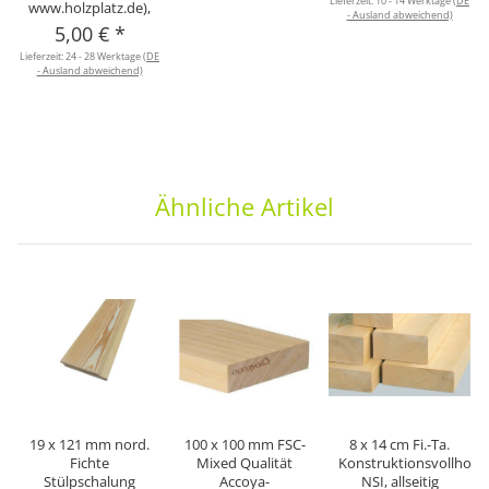
Lieferzeit:
10 - 14 Werktage
(DE
www.holzplatz.de),
- Ausland abweichend)
5,00 €
*
Lieferzeit:
24 - 28 Werktage
(DE
- Ausland abweichend)
Ähnliche Artikel
19 x 121 mm nord.
100 x 100 mm FSC-
8 x 14 cm Fi.-Ta.
Fichte
Mixed Qualität
Konstruktionsvollholz
Stülpschalung
Accoya-
NSI, allseitig