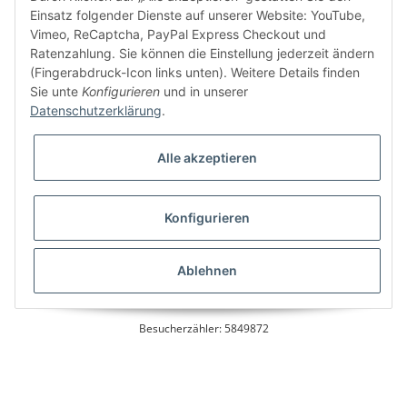
Einsatz folgender Dienste auf unserer Website: YouTube,
Vimeo, ReCaptcha, PayPal Express Checkout und
Ratenzahlung. Sie können die Einstellung jederzeit ändern
Bitte senden Sie mir entsprechend Ihrer
Datenschutzerklärung
regelmäßig und
(Fingerabdruck-Icon links unten). Weitere Details finden
jederzeit widerruflich Informationen zu Ihrem Produktsortiment per E-Mail zu.
Sie unte
Konfigurieren
und in unserer
Datenschutzerklärung
.
Alle akzeptieren
Konfigurieren
* Alle Preise inkl. gesetzlicher USt., zzgl.
Versand
Ablehnen
Besucherzähler: 5849872
Alle Preise inkl. MwSt.
Umsetzung
Vlarom E-Commerce Agentur
| Powered by
JTL-Shop
|
CLEARIX JTL-Shop Template