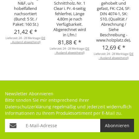
N&F, u/s
Schnittholz, Nr. 1
gehobelt und
hobelfallend
Clear i. Pr. 4-seitig
gefast, FK: C24, SF:
nachsortiert
fehlerfrei, Länge
DIN 4074-1, SK:
(Bund: 5 St. /
4,80m je nach
S10, (Qualität /
Paket: 160 St.)
Verfügbarkeit.
Abrechnung /
Abgerechnet wird
Siehe
21,42 €
*
in Lfm.!
Beschreibung -
Lieferzeit:
24 - 28 Werktage
(DE
www.holzplatz.de),
81,88 €
*
- Ausland abweichend)
12,69 €
*
Lieferzeit:
24 - 28 Werktage
(DE
- Ausland abweichend)
Lieferzeit:
24 - 28 Werktage
(DE
- Ausland abweichend)
Newsletter Abonnieren
Bitte senden Sie mir entsprechend Ihrer
Datenschutzerklärung
regelmäßig und jederzeit widerruflich
Informationen zu Ihrem Produktsortiment per E-Mail zu.
Abonnieren