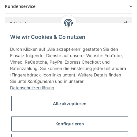
Kundenservice
Wie wir Cookies & Co nutzen
Bitte senden Sie mir entsprechend Ihrer
Datenschutzerklärung
regelmäßig und
jederzeit widerruflich Informationen zu Ihrem Produktsortiment per E-Mail zu.
Durch Klicken auf „Alle akzeptieren“ gestatten Sie den
Einsatz folgender Dienste auf unserer Website: YouTube,
Vimeo, ReCaptcha, PayPal Express Checkout und
Ratenzahlung. Sie können die Einstellung jederzeit ändern
(Fingerabdruck-Icon links unten). Weitere Details finden
Sie unte
Konfigurieren
und in unserer
Datenschutzerklärung
.
Alle akzeptieren
* Alle Preise inkl. gesetzlicher USt., zzgl.
Versand
Konfigurieren
Besucherzähler: 5842366
Alle Preise inkl. MwSt.
Umsetzung
Vlarom E-Commerce Agentur
| Powered by
JTL-Shop
|