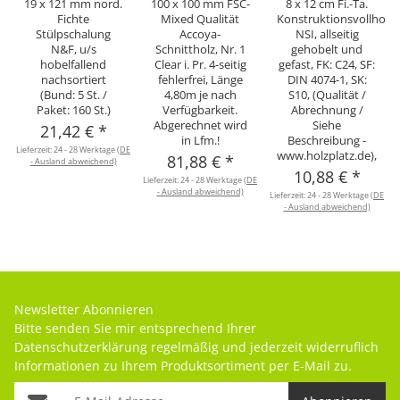
19 x 121 mm nord.
100 x 100 mm FSC-
8 x 12 cm Fi.-Ta.
Fichte
Mixed Qualität
Konstruktionsvollholz
Stülpschalung
Accoya-
NSI, allseitig
N&F, u/s
Schnittholz, Nr. 1
gehobelt und
hobelfallend
Clear i. Pr. 4-seitig
gefast, FK: C24, SF:
nachsortiert
fehlerfrei, Länge
DIN 4074-1, SK:
(Bund: 5 St. /
4,80m je nach
S10, (Qualität /
Paket: 160 St.)
Verfügbarkeit.
Abrechnung /
Abgerechnet wird
Siehe
21,42 €
*
in Lfm.!
Beschreibung -
Lieferzeit:
24 - 28 Werktage
(DE
www.holzplatz.de),
81,88 €
*
- Ausland abweichend)
10,88 €
*
Lieferzeit:
24 - 28 Werktage
(DE
- Ausland abweichend)
Lieferzeit:
24 - 28 Werktage
(DE
- Ausland abweichend)
Newsletter Abonnieren
Bitte senden Sie mir entsprechend Ihrer
Datenschutzerklärung
regelmäßig und jederzeit widerruflich
Informationen zu Ihrem Produktsortiment per E-Mail zu.