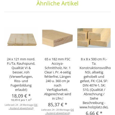
Ähnliche Artikel
24 x 121 mm nord.
65 x 182 mm FSC
8 x 8 x 500 cm Fi.-
Fi./Ta. Rauhspund,
Accoya-
Ta.
Qualität VI &
Schnittholz, Nr. 1
Konstruktionsvollholz
besser, roh
Clear i. Pr. 4-seitig
NSI, allseitig
(Verwerfungen,
fehlerfrei, Längen
gehobelt und
Riss- und
240 u. 360 cm je
gefast, FK: C24, SF:
Fugenbildung
nach
DIN 4074-1, SK:
erlaubt)
Verfügbarkeit.
S10, (Qualität /
Abgerechnet wird
Abrechnung /
18,09 €
*
in Lfm.!
Siehe
2
18,09 € pro 1 m
Beschreibung -
85,37 €
*
Lieferzeit:
24 - 28 Werktage
(DE
www.holzplatz.de),
- Ausland abweichend)
Lieferzeit:
24 - 28 Werktage
(DE
6,66 €
*
- Ausland abweichend)