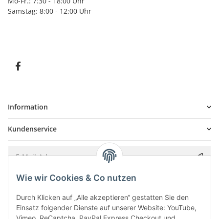
Mo-Fr.: 7:30 - 18:00 Uhr
Samstag: 8:00 - 12:00 Uhr
Information
Kundenservice
Wie wir Cookies & Co nutzen
Bitte senden Sie mir entsprechend Ihrer
Datenschutzerklärung
regelmäßig und
jederzeit widerruflich Informationen zu Ihrem Produktsortiment per E-Mail zu.
Durch Klicken auf „Alle akzeptieren“ gestatten Sie den
Einsatz folgender Dienste auf unserer Website: YouTube,
Vimeo, ReCaptcha, PayPal Express Checkout und