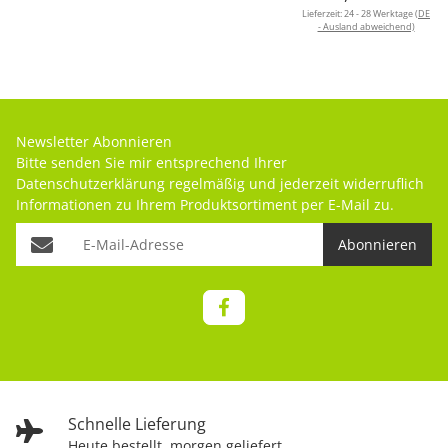
Lieferzeit:
24 - 28 Werktage
(DE
- Ausland abweichend)
Newsletter Abonnieren
Bitte senden Sie mir entsprechend Ihrer
Datenschutzerklärung
regelmäßig und jederzeit widerruflich
Informationen zu Ihrem Produktsortiment per E-Mail zu.
Abonnieren
Schnelle Lieferung
Heute bestellt, morgen geliefert