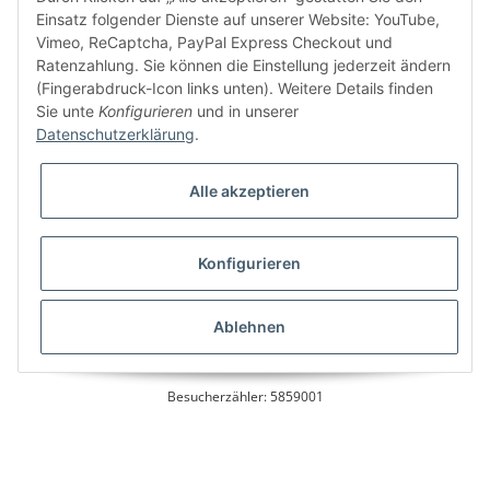
Einsatz folgender Dienste auf unserer Website: YouTube,
Vimeo, ReCaptcha, PayPal Express Checkout und
Ratenzahlung. Sie können die Einstellung jederzeit ändern
Bitte senden Sie mir entsprechend Ihrer
Datenschutzerklärung
regelmäßig und
(Fingerabdruck-Icon links unten). Weitere Details finden
jederzeit widerruflich Informationen zu Ihrem Produktsortiment per E-Mail zu.
Sie unte
Konfigurieren
und in unserer
Datenschutzerklärung
.
Alle akzeptieren
Konfigurieren
* Alle Preise inkl. gesetzlicher USt., zzgl.
Versand
Ablehnen
Besucherzähler: 5859001
Alle Preise inkl. MwSt.
Umsetzung
Vlarom E-Commerce Agentur
| Powered by
JTL-Shop
|
CLEARIX JTL-Shop Template