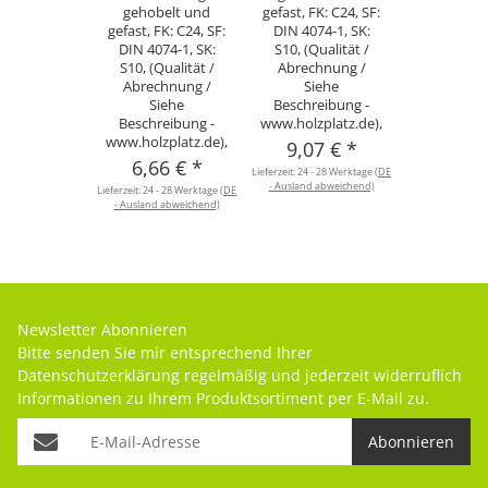
gehobelt und
gefast, FK: C24, SF:
gefast, FK: C24, SF:
DIN 4074-1, SK:
DIN 4074-1, SK:
S10, (Qualität /
S10, (Qualität /
Abrechnung /
Abrechnung /
Siehe
Siehe
Beschreibung -
Beschreibung -
www.holzplatz.de),
www.holzplatz.de),
9,07 €
*
6,66 €
*
Lieferzeit:
24 - 28 Werktage
(DE
- Ausland abweichend)
Lieferzeit:
24 - 28 Werktage
(DE
- Ausland abweichend)
Newsletter Abonnieren
Bitte senden Sie mir entsprechend Ihrer
Datenschutzerklärung
regelmäßig und jederzeit widerruflich
Informationen zu Ihrem Produktsortiment per E-Mail zu.
Abonnieren