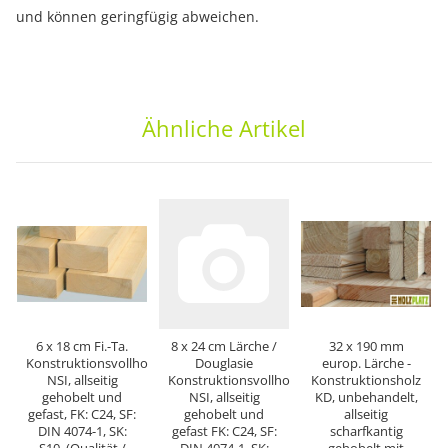
und können geringfügig abweichen.
Ähnliche Artikel
6 x 18 cm Fi.-Ta.
8 x 24 cm Lärche /
32 x 190 mm
Konstruktionsvollholz
Douglasie
europ. Lärche -
NSI, allseitig
Konstruktionsvollholz
Konstruktionsholz
gehobelt und
NSI, allseitig
KD, unbehandelt,
gefast, FK: C24, SF:
gehobelt und
allseitig
DIN 4074-1, SK:
gefast FK: C24, SF:
scharfkantig