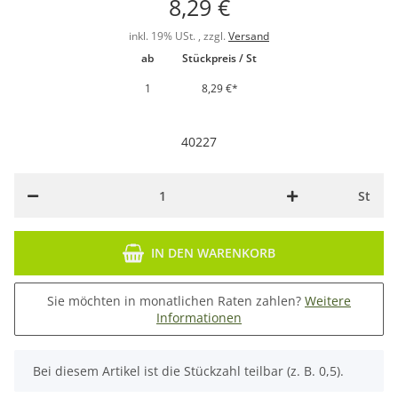
8,29 €
inkl. 19% USt. , zzgl.
Versand
ab
Stückpreis / St
1
8,29 €
*
40227
St
IN DEN WARENKORB
Sie möchten in monatlichen Raten zahlen?
Weitere
Informationen
x
Bei diesem Artikel ist die Stückzahl teilbar (z. B. 0,5).