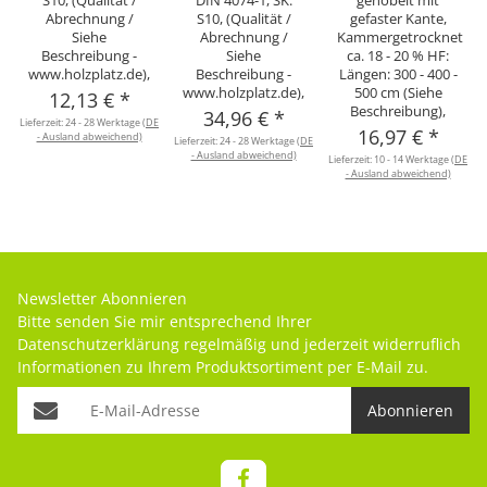
S10, (Qualität /
DIN 4074-1, SK:
gehobelt mit
Abrechnung /
S10, (Qualität /
gefaster Kante,
Siehe
Abrechnung /
Kammergetrocknet
Beschreibung -
Siehe
ca. 18 - 20 % HF:
www.holzplatz.de),
Beschreibung -
Längen: 300 - 400 -
www.holzplatz.de),
500 cm (Siehe
12,13 €
*
Beschreibung),
34,96 €
*
Lieferzeit:
24 - 28 Werktage
(DE
16,97 €
*
- Ausland abweichend)
Lieferzeit:
24 - 28 Werktage
(DE
- Ausland abweichend)
Lieferzeit:
10 - 14 Werktage
(DE
- Ausland abweichend)
Newsletter Abonnieren
Bitte senden Sie mir entsprechend Ihrer
Datenschutzerklärung
regelmäßig und jederzeit widerruflich
Informationen zu Ihrem Produktsortiment per E-Mail zu.
Abonnieren