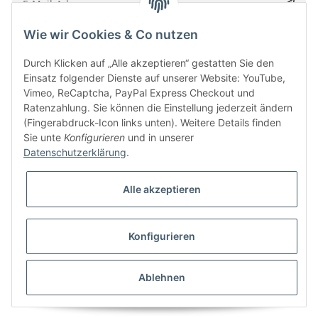
Wie wir Cookies & Co nutzen
Bitte senden Sie mir entsprechend Ihrer
Datenschutzerklärung
regelmäßig und
jederzeit widerruflich Informationen zu Ihrem Produktsortiment per E-Mail zu.
Durch Klicken auf „Alle akzeptieren“ gestatten Sie den
Einsatz folgender Dienste auf unserer Website: YouTube,
Vimeo, ReCaptcha, PayPal Express Checkout und
Ratenzahlung. Sie können die Einstellung jederzeit ändern
(Fingerabdruck-Icon links unten). Weitere Details finden
Sie unte
Konfigurieren
und in unserer
Datenschutzerklärung
.
Alle akzeptieren
* Alle Preise inkl. gesetzlicher USt., zzgl.
Versand
Konfigurieren
Besucherzähler: 5846597
Alle Preise inkl. MwSt.
Umsetzung
Vlarom E-Commerce Agentur
| Powered by
JTL-Shop
|
CLEARIX JTL-Shop Template
Ablehnen