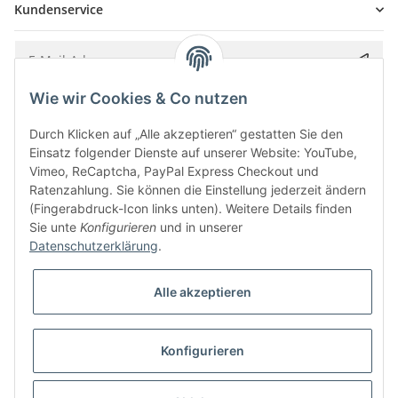
Kundenservice
Wie wir Cookies & Co nutzen
Bitte senden Sie mir entsprechend Ihrer
Datenschutzerklärung
regelmäßig und
jederzeit widerruflich Informationen zu Ihrem Produktsortiment per E-Mail zu.
Durch Klicken auf „Alle akzeptieren“ gestatten Sie den
Einsatz folgender Dienste auf unserer Website: YouTube,
Vimeo, ReCaptcha, PayPal Express Checkout und
Ratenzahlung. Sie können die Einstellung jederzeit ändern
(Fingerabdruck-Icon links unten). Weitere Details finden
Sie unte
Konfigurieren
und in unserer
Datenschutzerklärung
.
Alle akzeptieren
* Alle Preise inkl. gesetzlicher USt., zzgl.
Versand
Konfigurieren
Besucherzähler: 5842389
Alle Preise inkl. MwSt.
Umsetzung
Vlarom E-Commerce Agentur
| Powered by
JTL-Shop
|