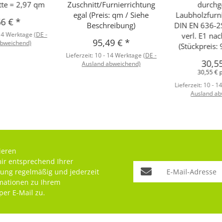
atte = 2,97 qm
Zuschnitt/Furnierrichtung
durch
egal (Preis: qm / Siehe
Laubholzfurni
66 €
*
Beschreibung)
DIN EN 636-2
 14 Werktage
(DE -
verl. E1 na
95,49 €
*
abweichend)
(Stückpreis: 
Lieferzeit:
10 - 14 Werktage
(DE -
30,5
Ausland abweichend)
30,55 € 
Lieferzeit:
10 - 1
Ausland ab
ieren
mir entsprechend Ihrer
rung
regelmäßig und jederzeit
rmationen zu Ihrem
per E-Mail zu.