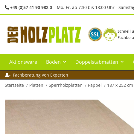
+49 (0)57 41 90 982 0
Mo.-Fr. ab 7:30 bis 18:00 Uhr - Samsta
Schnell 
Fachbera
Aktionsware
Böden
Doppelstabmatten
Fachberatung von Experten
Startseite
Platten
Sperrholzplatten
Pappel
187 x 252 cm