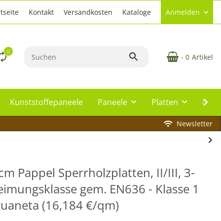
tseite
Kontakt
Versandkosten
Kataloge
Anmelden
0
- 0
Artikel
Kunststoffepaneele
Paneele
Platten
Plat
Newsletter
m Pappel Sperrholzplatten, II/III, 3-
leimungsklasse gem. EN636 - Klasse 1
guaneta (16,184 €/qm)