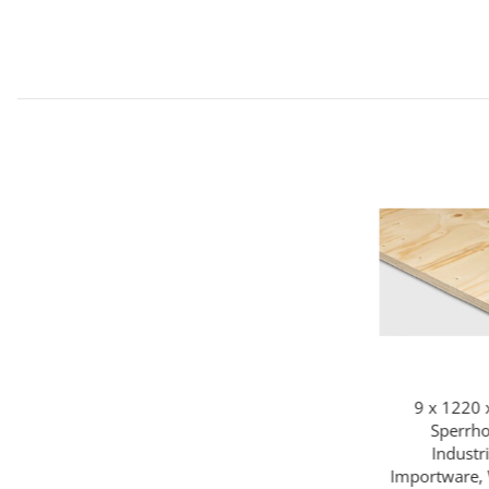
9 x 1220
Sperrho
Industr
Importware, 