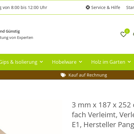
g von 8:00 bis 12:00 Uhr
Service & Hilfe
Star
und Günstig
0
tung von Experten
Gips & Isolierung
Hobelware
Holz im Garten
Kauf auf Rechnung
3 mm x 187 x 252 c
fach Verleimt, Ver
E1, Hersteller Pan