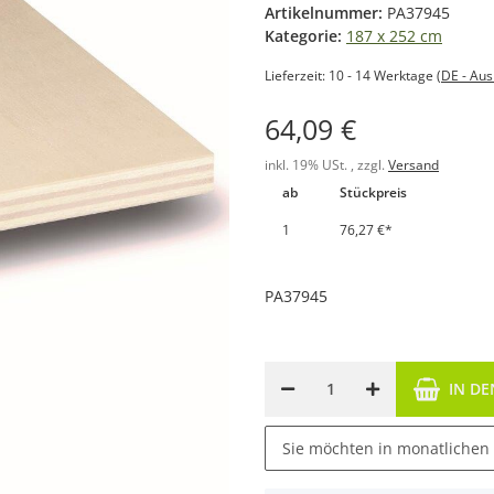
Artikelnummer:
PA37945
Kategorie:
187 x 252 cm
Lieferzeit:
10 - 14 Werktage
(DE - Au
64,09 €
inkl. 19% USt. , zzgl.
Versand
ab
Stückpreis
1
76,27 €
*
PA37945
IN D
Sie möchten in monatlichen