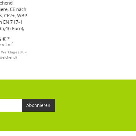
gehend
ere, CE nach
S, CE2+, WBP
ch EN 717-1
95,46 Euro),
5 €
*
2
pro 1 m
4 Werktage
(DE -
weichend)
Abonnieren