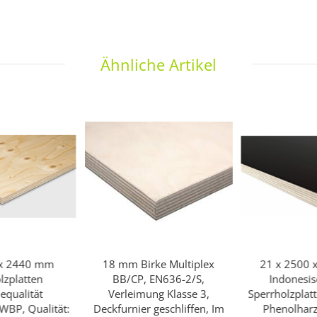
Ähnliche Artikel
 x 2440 mm
18 mm Birke Multiplex
21 x 2500
lzplatten
BB/CP, EN636-2/S,
Indonesi
iequalität
Verleimung Klasse 3,
Sperrholzplatt
WBP, Qualität:
Deckfurnier geschliffen, Im
Phenolharz 