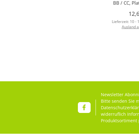
BB / CC, Pl
12,
Lieferzeit:
10 -
Ausland 
Newsletter Abonn
Bitte senden Sie 
Datenschutzerklä
widerruflich Info
Produktsortiment 