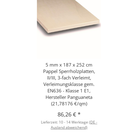
5 mm x 187 x 252 cm
Pappel Sperrholzplatten,
II/III, 3-fach Verleimt,
Verleimungsklasse gem.
EN636 - Klasse 1 E1,
Hersteller Panguaneta
(21,78176 €/qm)
86,26 €
*
Lieferzeit:
10 - 14 Werktage
(DE -
Ausland abweichend)