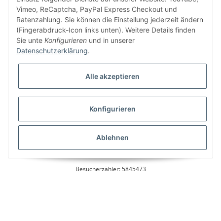
Vimeo, ReCaptcha, PayPal Express Checkout und
Ratenzahlung. Sie können die Einstellung jederzeit ändern
Bitte senden Sie mir entsprechend Ihrer
Datenschutzerklärung
regelmäßig und
(Fingerabdruck-Icon links unten). Weitere Details finden
jederzeit widerruflich Informationen zu Ihrem Produktsortiment per E-Mail zu.
Sie unte
Konfigurieren
und in unserer
Datenschutzerklärung
.
Alle akzeptieren
Konfigurieren
* Alle Preise inkl. gesetzlicher USt., zzgl.
Versand
Ablehnen
Besucherzähler: 5845473
Alle Preise inkl. MwSt.
Umsetzung
Vlarom E-Commerce Agentur
| Powered by
JTL-Shop
|
CLEARIX JTL-Shop Template