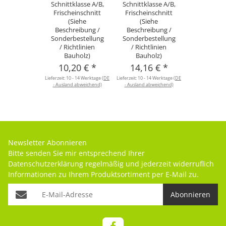
Schnittklasse A/B,
Schnittklasse A/B,
Frischeinschnitt
Frischeinschnitt
(Siehe
(Siehe
Beschreibung /
Beschreibung /
Sonderbestellung
Sonderbestellung
/ Richtlinien
/ Richtlinien
Bauholz)
Bauholz)
10,20 €
*
14,16 €
*
Lieferzeit:
10 - 14 Werktage
(DE
Lieferzeit:
10 - 14 Werktage
(DE
- Ausland abweichend)
- Ausland abweichend)
Newsletter Abonnieren
Bitte senden Sie mir entsprechend Ihrer
Datenschutzerklärung
regelmäßig und jederzeit widerruflich
Informationen zu Ihrem Produktsortiment per E-Mail zu.
Abonnieren