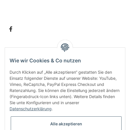
Information
Wie wir Cookies & Co nutzen
Kundenservice
Durch Klicken auf „Alle akzeptieren“ gestatten Sie den
Einsatz folgender Dienste auf unserer Website: YouTube,
Vimeo, ReCaptcha, PayPal Express Checkout und
Ratenzahlung. Sie können die Einstellung jederzeit ändern
Bitte senden Sie mir entsprechend Ihrer
Datenschutzerklärung
regelmäßig und
(Fingerabdruck-Icon links unten). Weitere Details finden
jederzeit widerruflich Informationen zu Ihrem Produktsortiment per E-Mail zu.
Sie unte
Konfigurieren
und in unserer
Datenschutzerklärung
.
Alle akzeptieren