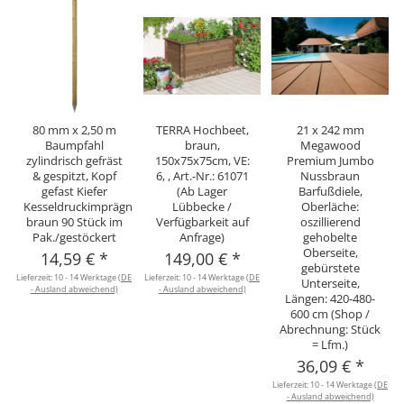
80 mm x 2,50 m
TERRA Hochbeet,
21 x 242 mm
Baumpfahl
braun,
Megawood
zylindrisch gefräst
150x75x75cm, VE:
Premium Jumbo
& gespitzt, Kopf
6, , Art.-Nr.: 61071
Nussbraun
gefast Kiefer
(Ab Lager
Barfußdiele,
Kesseldruckimprägniert
Lübbecke /
Oberläche:
braun 90 Stück im
Verfügbarkeit auf
oszillierend
Pak./gestöckert
Anfrage)
gehobelte
Oberseite,
14,59 €
*
149,00 €
*
gebürstete
Lieferzeit:
10 - 14 Werktage
(DE
Lieferzeit:
10 - 14 Werktage
(DE
Unterseite,
- Ausland abweichend)
- Ausland abweichend)
Längen: 420-480-
600 cm (Shop /
Abrechnung: Stück
= Lfm.)
36,09 €
*
Lieferzeit:
10 - 14 Werktage
(DE
- Ausland abweichend)