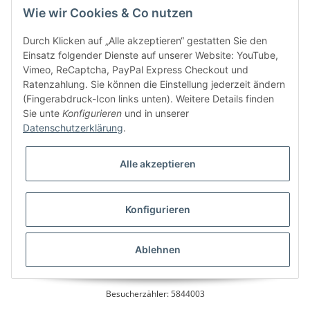
Wie wir Cookies & Co nutzen
Kundenservice
Durch Klicken auf „Alle akzeptieren“ gestatten Sie den
Einsatz folgender Dienste auf unserer Website: YouTube,
Vimeo, ReCaptcha, PayPal Express Checkout und
Ratenzahlung. Sie können die Einstellung jederzeit ändern
Bitte senden Sie mir entsprechend Ihrer
Datenschutzerklärung
regelmäßig und
(Fingerabdruck-Icon links unten). Weitere Details finden
jederzeit widerruflich Informationen zu Ihrem Produktsortiment per E-Mail zu.
Sie unte
Konfigurieren
und in unserer
Datenschutzerklärung
.
Alle akzeptieren
Konfigurieren
* Alle Preise inkl. gesetzlicher USt., zzgl.
Versand
Ablehnen
Besucherzähler: 5844003
Alle Preise inkl. MwSt.