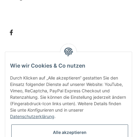
Information
Wie wir Cookies & Co nutzen
Kundenservice
Durch Klicken auf „Alle akzeptieren“ gestatten Sie den
Einsatz folgender Dienste auf unserer Website: YouTube,
Vimeo, ReCaptcha, PayPal Express Checkout und
Ratenzahlung. Sie können die Einstellung jederzeit ändern
Bitte senden Sie mir entsprechend Ihrer
Datenschutzerklärung
regelmäßig und
(Fingerabdruck-Icon links unten). Weitere Details finden
jederzeit widerruflich Informationen zu Ihrem Produktsortiment per E-Mail zu.
Sie unte
Konfigurieren
und in unserer
Datenschutzerklärung
.
Alle akzeptieren