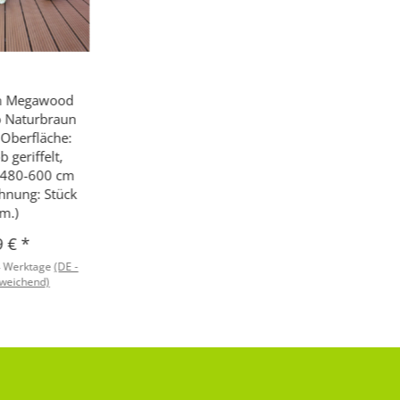
m Megawood
o Naturbraun
 Oberfläche:
 geriffelt,
-480-600 cm
hnung: Stück
m.)
9 €
*
4 Werktage
(DE -
weichend)