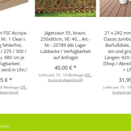
 FSC Accoya-
Jägerzaun 55, braun,
21 x 242 m
 Nr. 1 Clear i.
250x80cm, VE: 40, , Art.-
Classic Jumb
g fehlerfrei,
Nr.: 20789 (Ab Lager
Barfußdiele,
/ 270 / 300 /
Lübbecke / Verfügbarkeit
ein und grob
u. 480 cm je
auf Anfrage)
Längen: 420
fügbarkeit.
(Shop / Abrec
40,00 €
*
 wird in Lfm.!
= Lf
Lieferzeit:
10 - 14 Werktage
(DE -
05 €
*
31,9
Ausland abweichend)
 28 Werktage
(DE -
Lieferzeit:
10 - 1
abweichend)
Ausland ab
ieren