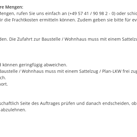
ere Mengen:
gen, rufen Sie uns einfach an (+49 57 41 / 90 98 2 - 0) oder schic
r die Frachtkosten ermitteln können. Zudem geben sie bitte für e
n. Die Zufahrt zur Baustelle / Wohnhaus muss mit einem Sattelzug
nd können geringfügig abweichen.
Baustelle / Wohnhaus muss mit einem Sattelzug / Plan-LKW frei zu
ch.
ort.
schaftlich Seite des Auftrages prüfen und danach endscheiden, ob w
 abzulehnen.