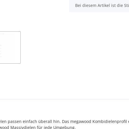
x
Bei diesem Artikel ist die Stü
n passen einfach überall hin. Das megawood Kombidielenprofil erl
gawood Massivdielen für jede Umgebung.