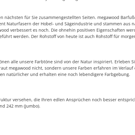
n nächsten für Sie zusammengestellten Seiten. megawood Barfußdi
rozent Naturfasern der Hobel- und Sägeindustrie und stammen aus n
wood verbessert es noch. Die ohnehin positiven Eigenschaften wer
ührt werden. Der Rohstoff von heute ist auch Rohstoff für morge
nen alle unsere Farbtöne sind von der Natur inspiriert. Erleben 
graut megawood nicht, sondern unsere Farben erfahren im Verlauf 
n natürlicher und erhalten eine noch lebendigere Farbgebung.
truktur versehen, die Ihren edlen Ansprüchen noch besser entspric
und 242 mm (Jumbo).