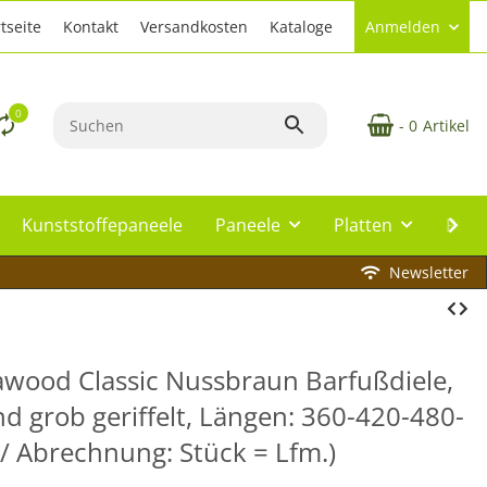
tseite
Kontakt
Versandkosten
Kataloge
Anmelden
0
- 0
Artikel
Kunststoffepaneele
Paneele
Platten
Plat
Newsletter
wood Classic Nussbraun Barfußdiele,
nd grob geriffelt, Längen: 360-420-480-
/ Abrechnung: Stück = Lfm.)