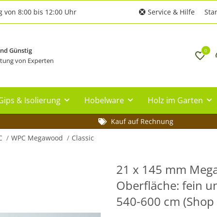
g von 8:00 bis 12:00 Uhr
Service & Hilfe
Star
und Günstig
0
tung von Experten
Gips & Isolierung
Hobelware
Holz im Garten
Kauf auf Rechnung
C
WPC Megawood
Classic
21 x 145 mm Mega
Oberfläche: fein u
540-600 cm (Shop 