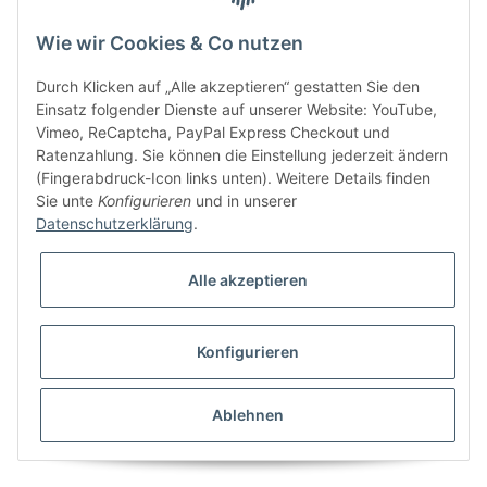
Wie wir Cookies & Co nutzen
Bitte senden Sie mir entsprechend Ihrer
Datenschutzerklärung
regelmäßig und
jederzeit widerruflich Informationen zu Ihrem Produktsortiment per E-Mail zu.
Durch Klicken auf „Alle akzeptieren“ gestatten Sie den
Einsatz folgender Dienste auf unserer Website: YouTube,
Vimeo, ReCaptcha, PayPal Express Checkout und
Ratenzahlung. Sie können die Einstellung jederzeit ändern
(Fingerabdruck-Icon links unten). Weitere Details finden
Sie unte
Konfigurieren
und in unserer
Datenschutzerklärung
.
Alle akzeptieren
* Alle Preise inkl. gesetzlicher USt., zzgl.
Versand
Konfigurieren
Besucherzähler: 5840080
Alle Preise inkl. MwSt.
Umsetzung
Vlarom E-Commerce Agentur
| Powered by
JTL-Shop
|
CLEARIX JTL-Shop Template
Ablehnen