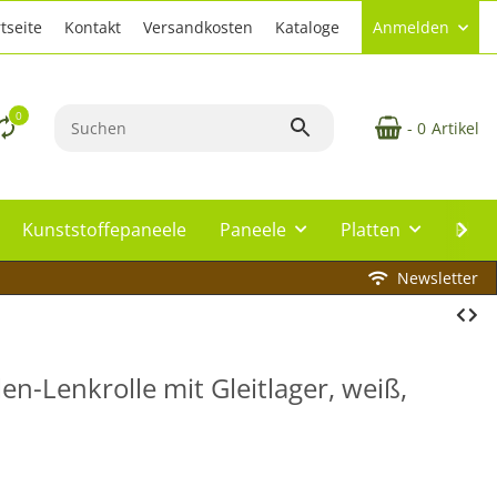
tseite
Kontakt
Versandkosten
Kataloge
Anmelden
0
- 0
Artikel
Kunststoffepaneele
Paneele
Platten
Plat
Newsletter
n-Lenkrolle mit Gleitlager, weiß,