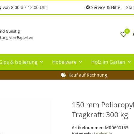
g von 8:00 bis 12:00 Uhr
Service & Hilfe
Star
und Günstig
0
tung von Experten
Gips & Isolierung
Hobelware
Holz im Garten
Kauf auf Rechnung
150 mm Polipropyle
Tragkraft: 300 kg
Artikelnummer:
MR0600163
Kategorie:
Lenkrolle