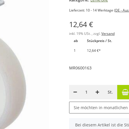
Lieferzeit:
10 - 14 Werktage
(DE - Au
12,64 €
inkl. 19% USt. , zzgl.
Versand
ab
Stückpreis / St.
1
12,64 €
*
MR0600163
St.
Sie möchten in monatlichen
x
Bei diesem Artikel ist die Stü