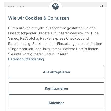
Wie wir Cookies & Co nutzen
Bitte senden Sie mir entsprechend Ihrer
Datenschutzerklärung
regelmäßig und
jederzeit widerruflich Informationen zu Ihrem Produktsortiment per E-Mail zu.
Durch Klicken auf „Alle akzeptieren“ gestatten Sie den
Einsatz folgender Dienste auf unserer Website: YouTube,
Vimeo, ReCaptcha, PayPal Express Checkout und
Ratenzahlung. Sie können die Einstellung jederzeit ändern
(Fingerabdruck-Icon links unten). Weitere Details finden
Sie unte
Konfigurieren
und in unserer
Datenschutzerklärung
.
Alle akzeptieren
* Alle Preise inkl. gesetzlicher USt., zzgl.
Versand
Konfigurieren
Besucherzähler: 5842372
Alle Preise inkl. MwSt.
Umsetzung
Vlarom E-Commerce Agentur
| Powered by
JTL-Shop
|
CLEARIX JTL-Shop Template
Ablehnen