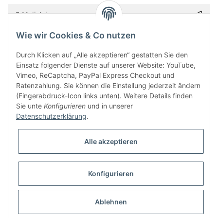
Wie wir Cookies & Co nutzen
Bitte senden Sie mir entsprechend Ihrer
Datenschutzerklärung
regelmäßig und
jederzeit widerruflich Informationen zu Ihrem Produktsortiment per E-Mail zu.
Durch Klicken auf „Alle akzeptieren“ gestatten Sie den
Einsatz folgender Dienste auf unserer Website: YouTube,
Vimeo, ReCaptcha, PayPal Express Checkout und
Ratenzahlung. Sie können die Einstellung jederzeit ändern
(Fingerabdruck-Icon links unten). Weitere Details finden
Sie unte
Konfigurieren
und in unserer
Datenschutzerklärung
.
Alle akzeptieren
* Alle Preise inkl. gesetzlicher USt., zzgl.
Versand
Konfigurieren
Besucherzähler: 5849303
Alle Preise inkl. MwSt.
Umsetzung
Vlarom E-Commerce Agentur
| Powered by
JTL-Shop
|
CLEARIX JTL-Shop Template
Ablehnen