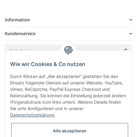
Information
Kundenservice
Wie wir Cookies & Co nutzen
Bitte senden Sie mir entsprechend Ihrer
Datenschutzerklärung
regelmäßig und
jederzeit widerruflich Informationen zu Ihrem Produktsortiment per E-Mail zu.
Durch Klicken auf „Alle akzeptieren“ gestatten Sie den
Einsatz folgender Dienste auf unserer Website: YouTube,
Vimeo, ReCaptcha, PayPal Express Checkout und
Ratenzahlung. Sie können die Einstellung jederzeit ändern
(Fingerabdruck-Icon links unten). Weitere Details finden
Sie unte
Konfigurieren
und in unserer
Datenschutzerklärung
.
Alle akzeptieren
* Alle Preise inkl. gesetzlicher USt., zzgl.
Versand