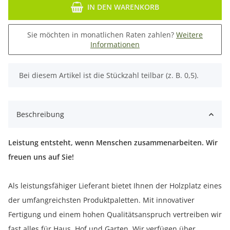
IN DEN WARENKORB
Sie möchten in monatlichen Raten zahlen?
Weitere
Informationen
x
Bei diesem Artikel ist die Stückzahl teilbar (z. B. 0,5).
Beschreibung
Leistung entsteht, wenn Menschen zusammenarbeiten. Wir
freuen uns auf Sie!
Als leistungsfähiger Lieferant bietet Ihnen der Holzplatz eines
der umfangreichsten Produktpaletten. Mit innovativer
Fertigung und einem hohen Qualitätsanspruch vertreiben wir
fast alles für Haus, Hof und Garten. Wir verfügen über