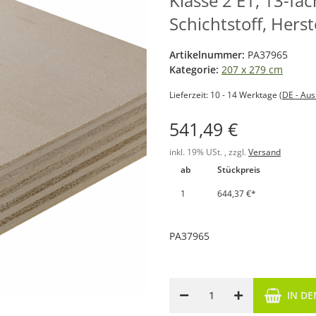
Klasse 2 E1, 13-fa
Schichtstoff, Hers
Artikelnummer:
PA37965
Kategorie:
207 x 279 cm
Lieferzeit:
10 - 14 Werktage
(DE - Au
541,49 €
inkl. 19% USt. , zzgl.
Versand
ab
Stückpreis
1
644,37 €
*
PA37965
IN D