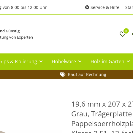
g von 8:00 bis 12:00 Uhr
Service & Hilfe
Star
und Günstig
0
tung von Experten
Gips & Isolierung
Hobelware
Holz im Garten
Kauf auf Rechnung
19,6 mm x 207 x 
Grau, Trägerplatt
Pappelsperrholzpl