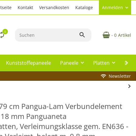
tseite
Kontakt
Versandkosten
Kataloge
Anmelden
0
- 0
Artikel
Kunststoffepaneele
Paneele
Platten
Plat
Newsletter
279 cm Pangua-Lam Verbundelement
e 18 mm Panguaneta
atten, Verleimungsklasse gem. EN636 -