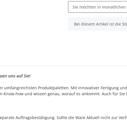
Sie möchten in monatlichen
x
Bei diesem Artikel ist die Stü
en uns auf Sie!
 der umfangreichsten Produktpaletten. Mit innovativer Fertigung un
n-Know-how und wissen genau, worauf es ankommt. Auch für Sie h
separate Auftragsbestätigung. Sollte die Ware Aktuell nicht zur Ve