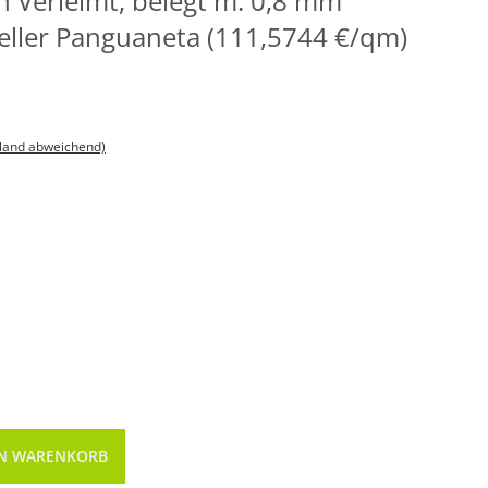
ch Verleimt, belegt m. 0,8 mm
teller Panguaneta (111,5744 €/qm)
sland abweichend)
EN WARENKORB