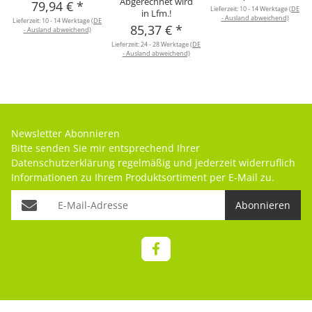
Abgerechnet wird
79,94 €
*
Lieferzeit:
10 - 14 Werktage
(DE
in Lfm.!
- Ausland abweichend)
Lieferzeit:
10 - 14 Werktage
(DE
85,37 €
*
- Ausland abweichend)
Lieferzeit:
24 - 28 Werktage
(DE
- Ausland abweichend)
Newsletter Abonnieren
Bitte senden Sie mir entsprechend Ihrer
Datenschutzerklärung
regelmäßig und jederzeit widerruflich
Informationen zu Ihrem Produktsortiment per E-Mail zu.
Abonnieren