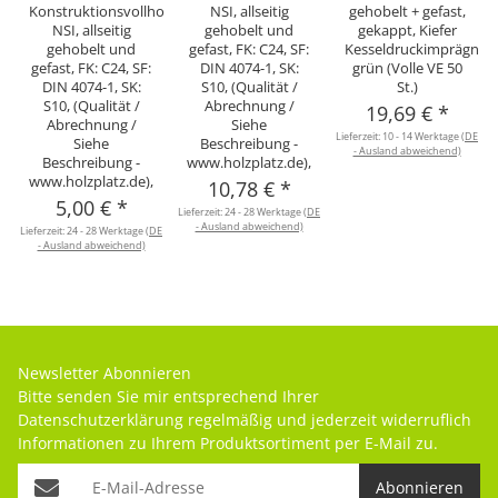
Konstruktionsvollholz
NSI, allseitig
gehobelt + gefast,
NSI, allseitig
gehobelt und
gekappt, Kiefer
gehobelt und
gefast, FK: C24, SF:
Kesseldruckimprägnier
gefast, FK: C24, SF:
DIN 4074-1, SK:
grün (Volle VE 50
DIN 4074-1, SK:
S10, (Qualität /
St.)
S10, (Qualität /
Abrechnung /
19,69 €
*
Abrechnung /
Siehe
Lieferzeit:
10 - 14 Werktage
(DE
Siehe
Beschreibung -
- Ausland abweichend)
Beschreibung -
www.holzplatz.de),
www.holzplatz.de),
10,78 €
*
5,00 €
*
Lieferzeit:
24 - 28 Werktage
(DE
L
- Ausland abweichend)
Lieferzeit:
24 - 28 Werktage
(DE
- Ausland abweichend)
Newsletter Abonnieren
Bitte senden Sie mir entsprechend Ihrer
Datenschutzerklärung
regelmäßig und jederzeit widerruflich
Informationen zu Ihrem Produktsortiment per E-Mail zu.
Abonnieren