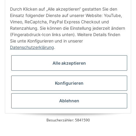
Kundenservice
Durch Klicken auf „Alle akzeptieren“ gestatten Sie den
Einsatz folgender Dienste auf unserer Website: YouTube,
Vimeo, ReCaptcha, PayPal Express Checkout und
Ratenzahlung. Sie können die Einstellung jederzeit ändern
Bitte senden Sie mir entsprechend Ihrer
Datenschutzerklärung
regelmäßig und
(Fingerabdruck-Icon links unten). Weitere Details finden
jederzeit widerruflich Informationen zu Ihrem Produktsortiment per E-Mail zu.
Sie unte
Konfigurieren
und in unserer
Datenschutzerklärung
.
Alle akzeptieren
Konfigurieren
* Alle Preise inkl. gesetzlicher USt., zzgl.
Versand
Ablehnen
Besucherzähler: 5841590
Alle Preise inkl. MwSt.
Umsetzung
Vlarom E-Commerce Agentur
| Powered by
JTL-Shop
|