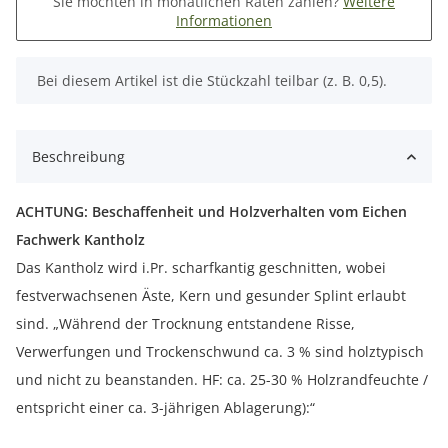
Sie möchten in monatlichen Raten zahlen?
Weitere
Informationen
x
Bei diesem Artikel ist die Stückzahl teilbar (z. B. 0,5).
Beschreibung
ACHTUNG: Beschaffenheit und Holzverhalten vom Eichen
Fachwerk Kantholz
Das Kantholz wird i.Pr. scharfkantig geschnitten, wobei
festverwachsenen Äste, Kern und gesunder Splint erlaubt
sind. „Während der Trocknung entstandene Risse,
Verwerfungen und Trockenschwund ca. 3 % sind holztypisch
und nicht zu beanstanden. HF: ca. 25-30 % Holzrandfeuchte /
entspricht einer ca. 3-jährigen Ablagerung):“