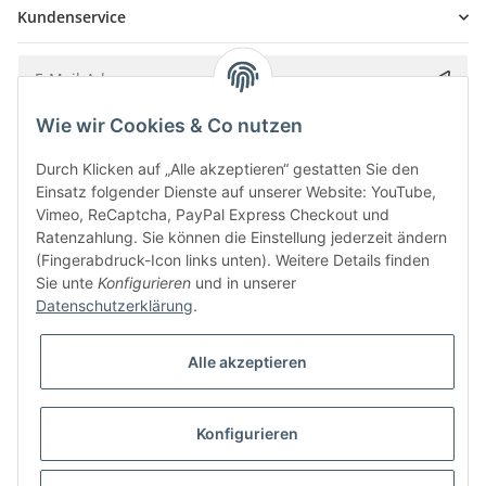
Kundenservice
Wie wir Cookies & Co nutzen
Bitte senden Sie mir entsprechend Ihrer
Datenschutzerklärung
regelmäßig und
jederzeit widerruflich Informationen zu Ihrem Produktsortiment per E-Mail zu.
Durch Klicken auf „Alle akzeptieren“ gestatten Sie den
Einsatz folgender Dienste auf unserer Website: YouTube,
Vimeo, ReCaptcha, PayPal Express Checkout und
Ratenzahlung. Sie können die Einstellung jederzeit ändern
(Fingerabdruck-Icon links unten). Weitere Details finden
Sie unte
Konfigurieren
und in unserer
Datenschutzerklärung
.
Alle akzeptieren
* Alle Preise inkl. gesetzlicher USt., zzgl.
Versand
Konfigurieren
Besucherzähler: 5848937
Alle Preise inkl. MwSt.
Umsetzung
Vlarom E-Commerce Agentur
| Powered by
JTL-Shop
|