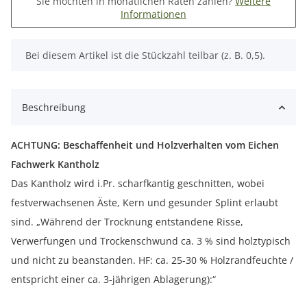
Sie möchten in monatlichen Raten zahlen?
Weitere
Informationen
x
Bei diesem Artikel ist die Stückzahl teilbar (z. B. 0,5).
Beschreibung
ACHTUNG: Beschaffenheit und Holzverhalten vom Eichen
Fachwerk Kantholz
Das Kantholz wird i.Pr. scharfkantig geschnitten, wobei
festverwachsenen Äste, Kern und gesunder Splint erlaubt
sind. „Während der Trocknung entstandene Risse,
Verwerfungen und Trockenschwund ca. 3 % sind holztypisch
und nicht zu beanstanden. HF: ca. 25-30 % Holzrandfeuchte /
entspricht einer ca. 3-jährigen Ablagerung):“