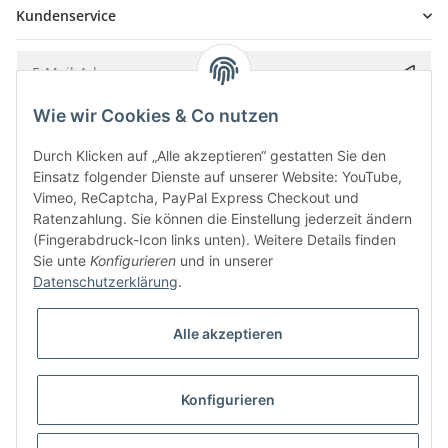
Kundenservice
Wie wir Cookies & Co nutzen
Bitte senden Sie mir entsprechend Ihrer
Datenschutzerklärung
regelmäßig und
jederzeit widerruflich Informationen zu Ihrem Produktsortiment per E-Mail zu.
Durch Klicken auf „Alle akzeptieren“ gestatten Sie den
Einsatz folgender Dienste auf unserer Website: YouTube,
Vimeo, ReCaptcha, PayPal Express Checkout und
Ratenzahlung. Sie können die Einstellung jederzeit ändern
(Fingerabdruck-Icon links unten). Weitere Details finden
Sie unte
Konfigurieren
und in unserer
Datenschutzerklärung
.
Alle akzeptieren
* Alle Preise inkl. gesetzlicher USt., zzgl.
Versand
Konfigurieren
Besucherzähler: 5857344
Alle Preise inkl. MwSt.
Umsetzung
Vlarom E-Commerce Agentur
| Powered by
JTL-Shop
|