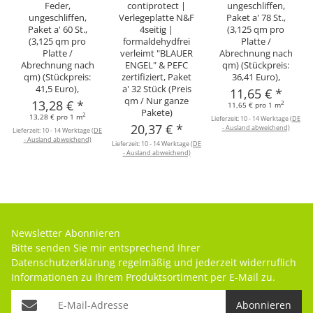
Feder,
contiprotect |
ungeschliffen,
ungeschliffen,
Verlegeplatte N&F
Paket a' 78 St.,
Paket a' 60 St.,
4seitig |
(3,125 qm pro
(3,125 qm pro
formaldehydfrei
Platte /
Platte /
verleimt "BLAUER
Abrechnung nach
Abrechnung nach
ENGEL" & PEFC
qm) (Stückpreis:
qm) (Stückpreis:
zertifiziert, Paket
36,41 Euro),
41,5 Euro),
a' 32 Stück (Preis
11,65 €
*
qm / Nur ganze
13,28 €
*
2
11,65 € pro 1 m
Pakete)
2
13,28 € pro 1 m
Lieferzeit:
10 - 14 Werktage
(DE
20,37 €
*
- Ausland abweichend)
Lieferzeit:
10 - 14 Werktage
(DE
- Ausland abweichend)
Lieferzeit:
10 - 14 Werktage
(DE
- Ausland abweichend)
Newsletter Abonnieren
Bitte senden Sie mir entsprechend Ihrer
Datenschutzerklärung
regelmäßig und jederzeit widerruflich
Informationen zu Ihrem Produktsortiment per E-Mail zu.
Abonnieren