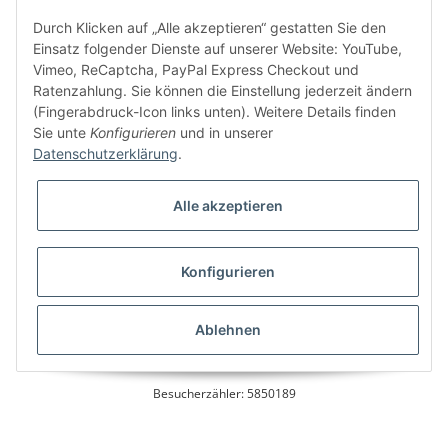
Kundenservice
Durch Klicken auf „Alle akzeptieren“ gestatten Sie den
Einsatz folgender Dienste auf unserer Website: YouTube,
Vimeo, ReCaptcha, PayPal Express Checkout und
Ratenzahlung. Sie können die Einstellung jederzeit ändern
Bitte senden Sie mir entsprechend Ihrer
Datenschutzerklärung
regelmäßig und
(Fingerabdruck-Icon links unten). Weitere Details finden
jederzeit widerruflich Informationen zu Ihrem Produktsortiment per E-Mail zu.
Sie unte
Konfigurieren
und in unserer
Datenschutzerklärung
.
Alle akzeptieren
Konfigurieren
* Alle Preise inkl. gesetzlicher USt., zzgl.
Versand
Ablehnen
Besucherzähler: 5850189
Alle Preise inkl. MwSt.
Umsetzung
Vlarom E-Commerce Agentur
| Powered by
JTL-Shop
|
CLEARIX JTL-Shop Template