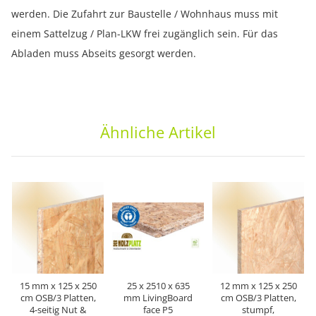
werden. Die Zufahrt zur Baustelle / Wohnhaus muss mit
einem Sattelzug / Plan-LKW frei zugänglich sein. Für das
Abladen muss Abseits gesorgt werden.
Ähnliche Artikel
15 mm x 125 x 250
25 x 2510 x 635
12 mm x 125 x 250
cm OSB/3 Platten,
mm LivingBoard
cm OSB/3 Platten,
4-seitig Nut &
face P5
stumpf,