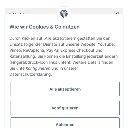
Wie wir Cookies & Co nutzen
Bitte senden Sie mir entsprechend Ihrer
Datenschutzerklärung
regelmäßig und
jederzeit widerruflich Informationen zu Ihrem Produktsortiment per E-Mail zu.
Durch Klicken auf „Alle akzeptieren“ gestatten Sie den
Einsatz folgender Dienste auf unserer Website: YouTube,
Vimeo, ReCaptcha, PayPal Express Checkout und
Ratenzahlung. Sie können die Einstellung jederzeit ändern
(Fingerabdruck-Icon links unten). Weitere Details finden
Sie unte
Konfigurieren
und in unserer
Datenschutzerklärung
.
Alle akzeptieren
* Alle Preise inkl. gesetzlicher USt., zzgl.
Versand
Konfigurieren
Besucherzähler: 5857652
Alle Preise inkl. MwSt.
Umsetzung
Vlarom E-Commerce Agentur
| Powered by
JTL-Shop
|
CLEARIX JTL-Shop Template
Ablehnen