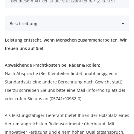
x
Bei diesem Artikel ist die Stückzahl teilbar (z. B. 0,5).
Beschreibung
Leistung entsteht, wenn Menschen zusammenarbeiten. Wir
freuen uns auf Sie!
Abweichende Frachtkosten bei Räder & Rollen:
Nach Absprache (Bei Kleinteilen findet unabhängig vom
Standardsatz eine andere Berechnung nach Gewicht statt).
Hierzu schreiben Sie uns bitte eine Mail (info@holzplatz.de)
oder rufen Sie uns an (05741/90982-0).
Als leistungsfähiger Lieferant bietet Ihnen der Holzplatz eines
der umfangreichsten Rollensortimente überhaupt. Mit
innovativer Fertigung und einem hohen Qualitätsanspruch,