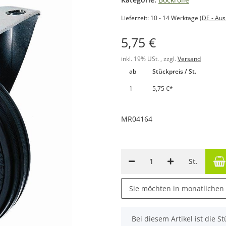
Lieferzeit:
10 - 14 Werktage
(DE - Au
5,75 €
inkl. 19% USt. , zzgl.
Versand
ab
Stückpreis / St.
1
5,75 €
*
MR04164
St.
Sie möchten in monatlichen
x
Bei diesem Artikel ist die Stü