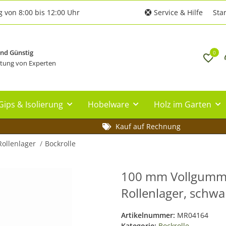
g von 8:00 bis 12:00 Uhr
Service & Hilfe
Star
und Günstig
0
tung von Experten
Gips & Isolierung
Hobelware
Holz im Garten
Kauf auf Rechnung
Rollenlager
Bockrolle
100 mm Vollgummi-
Rollenlager, schwar
Artikelnummer:
MR04164
Kategorie:
Bockrolle