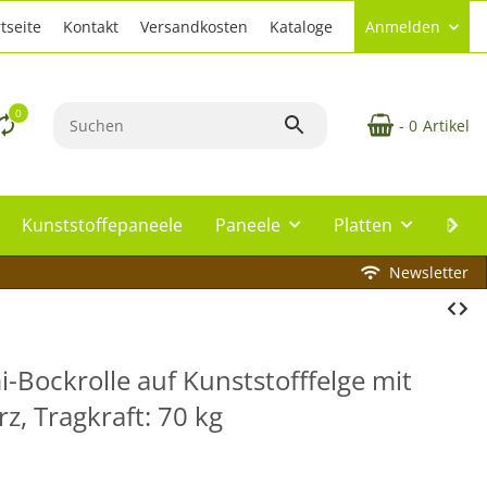
tseite
Kontakt
Versandkosten
Kataloge
Anmelden
0
- 0
Artikel
Kunststoffepaneele
Paneele
Platten
Plat
Newsletter
Bockrolle auf Kunststofffelge mit
z, Tragkraft: 70 kg