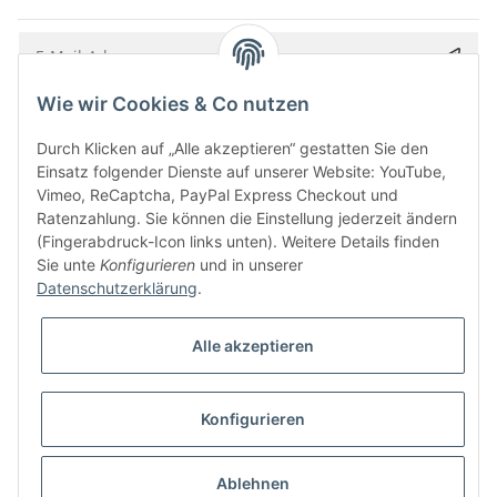
Wie wir Cookies & Co nutzen
Bitte senden Sie mir entsprechend Ihrer
Datenschutzerklärung
regelmäßig und
jederzeit widerruflich Informationen zu Ihrem Produktsortiment per E-Mail zu.
Durch Klicken auf „Alle akzeptieren“ gestatten Sie den
Einsatz folgender Dienste auf unserer Website: YouTube,
Vimeo, ReCaptcha, PayPal Express Checkout und
Ratenzahlung. Sie können die Einstellung jederzeit ändern
(Fingerabdruck-Icon links unten). Weitere Details finden
Sie unte
Konfigurieren
und in unserer
Datenschutzerklärung
.
Alle akzeptieren
* Alle Preise inkl. gesetzlicher USt., zzgl.
Versand
Konfigurieren
Besucherzähler: 5855973
Alle Preise inkl. MwSt.
Umsetzung
Vlarom E-Commerce Agentur
| Powered by
JTL-Shop
|
CLEARIX JTL-Shop Template
Ablehnen