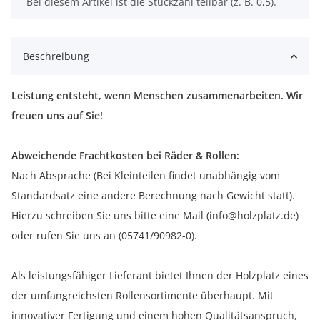
x
Bei diesem Artikel ist die Stückzahl teilbar (z. B. 0,5).
Beschreibung
Leistung entsteht, wenn Menschen zusammenarbeiten. Wir
freuen uns auf Sie!
Abweichende Frachtkosten bei Räder & Rollen:
Nach Absprache (Bei Kleinteilen findet unabhängig vom
Standardsatz eine andere Berechnung nach Gewicht statt).
Hierzu schreiben Sie uns bitte eine Mail (info@holzplatz.de)
oder rufen Sie uns an (05741/90982-0).
Als leistungsfähiger Lieferant bietet Ihnen der Holzplatz eines
der umfangreichsten Rollensortimente überhaupt. Mit
innovativer Fertigung und einem hohen Qualitätsanspruch,