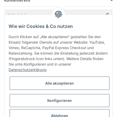
Kundenservice
Wie wir Cookies & Co nutzen
Bitte senden Sie mir entsprechend Ihrer
Datenschutzerklärung
regelmäßig und
jederzeit widerruflich Informationen zu Ihrem Produktsortiment per E-Mail zu.
Durch Klicken auf „Alle akzeptieren“ gestatten Sie den
Einsatz folgender Dienste auf unserer Website: YouTube,
Vimeo, ReCaptcha, PayPal Express Checkout und
Ratenzahlung. Sie können die Einstellung jederzeit ändern
(Fingerabdruck-Icon links unten). Weitere Details finden
Sie unte
Konfigurieren
und in unserer
Datenschutzerklärung
.
Alle akzeptieren
* Alle Preise inkl. gesetzlicher USt., zzgl.
Versand
Konfigurieren
Besucherzähler: 5839481
Alle Preise inkl. MwSt.
Umsetzung
Vlarom E-Commerce Agentur
| Powered by
JTL-Shop
|
CLEARIX JTL-Shop Template
Ablehnen