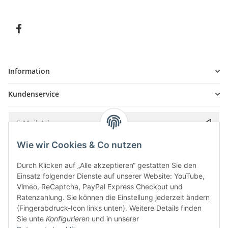
Information
Kundenservice
Wie wir Cookies & Co nutzen
Bitte senden Sie mir entsprechend Ihrer
Datenschutzerklärung
regelmäßig und
jederzeit widerruflich Informationen zu Ihrem Produktsortiment per E-Mail zu.
Durch Klicken auf „Alle akzeptieren“ gestatten Sie den
Einsatz folgender Dienste auf unserer Website: YouTube,
Vimeo, ReCaptcha, PayPal Express Checkout und
Ratenzahlung. Sie können die Einstellung jederzeit ändern
(Fingerabdruck-Icon links unten). Weitere Details finden
Sie unte
Konfigurieren
und in unserer