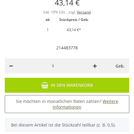
43,14 €
inkl. 19% USt. , zzgl.
Versand
ab
Stückpreis / Geb.
1
43,14 €
*
214483778
Geb.
IN DEN WARENKORB
Sie möchten in monatlichen Raten zahlen?
Weitere
Informationen
x
Bei diesem Artikel ist die Stückzahl teilbar (z. B. 0,5).