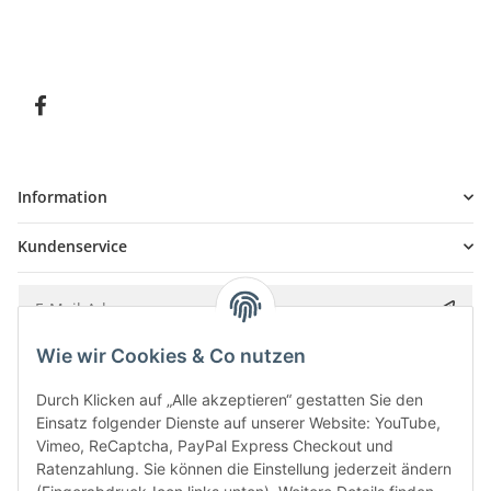
Information
Kundenservice
Wie wir Cookies & Co nutzen
Bitte senden Sie mir entsprechend Ihrer
Datenschutzerklärung
regelmäßig und
jederzeit widerruflich Informationen zu Ihrem Produktsortiment per E-Mail zu.
Durch Klicken auf „Alle akzeptieren“ gestatten Sie den
Einsatz folgender Dienste auf unserer Website: YouTube,
Vimeo, ReCaptcha, PayPal Express Checkout und
Ratenzahlung. Sie können die Einstellung jederzeit ändern