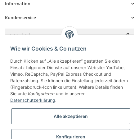
Information
Kundenservice
Wie wir Cookies & Co nutzen
Bitte senden Sie mir entsprechend Ihrer
Datenschutzerklärung
regelmäßig und
jederzeit widerruflich Informationen zu Ihrem Produktsortiment per E-Mail zu.
Durch Klicken auf „Alle akzeptieren“ gestatten Sie den
Einsatz folgender Dienste auf unserer Website: YouTube,
Vimeo, ReCaptcha, PayPal Express Checkout und
Ratenzahlung. Sie können die Einstellung jederzeit ändern
(Fingerabdruck-Icon links unten). Weitere Details finden
Sie unte
Konfigurieren
und in unserer
Datenschutzerklärung
.
Alle akzeptieren
* Alle Preise inkl. gesetzlicher USt., zzgl.
Versand
Konfigurieren
Besucherzähler: 5854372