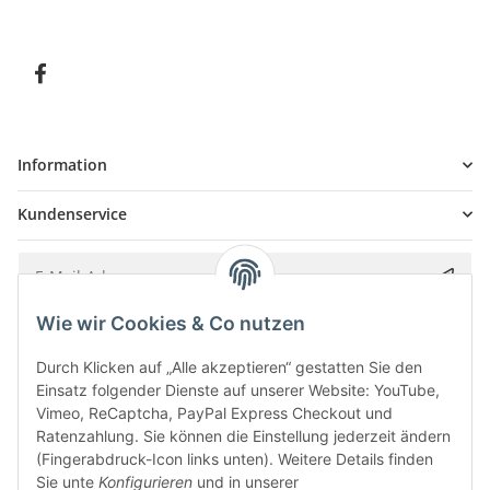
Information
Kundenservice
Wie wir Cookies & Co nutzen
Bitte senden Sie mir entsprechend Ihrer
Datenschutzerklärung
regelmäßig und
jederzeit widerruflich Informationen zu Ihrem Produktsortiment per E-Mail zu.
Durch Klicken auf „Alle akzeptieren“ gestatten Sie den
Einsatz folgender Dienste auf unserer Website: YouTube,
Vimeo, ReCaptcha, PayPal Express Checkout und
Ratenzahlung. Sie können die Einstellung jederzeit ändern
(Fingerabdruck-Icon links unten). Weitere Details finden
Sie unte
Konfigurieren
und in unserer