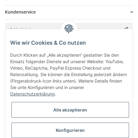
Kundenservice
Wie wir Cookies & Co nutzen
Bitte senden Sie mir entsprechend Ihrer
Datenschutzerklärung
regelmäßig und
jederzeit widerruflich Informationen zu Ihrem Produktsortiment per E-Mail zu.
Durch Klicken auf „Alle akzeptieren“ gestatten Sie den
Einsatz folgender Dienste auf unserer Website: YouTube,
Vimeo, ReCaptcha, PayPal Express Checkout und
Ratenzahlung. Sie können die Einstellung jederzeit ändern
(Fingerabdruck-Icon links unten). Weitere Details finden
Sie unte
Konfigurieren
und in unserer
Datenschutzerklärung
.
Alle akzeptieren
* Alle Preise inkl. gesetzlicher USt., zzgl.
Versand
Konfigurieren
Besucherzähler: 5850668
Alle Preise inkl. MwSt.